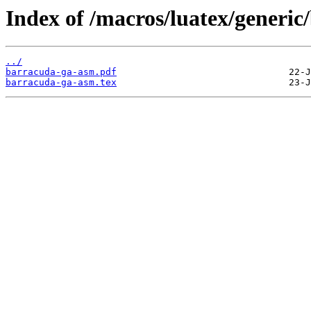
Index of /macros/luatex/generi
../
barracuda-ga-asm.pdf
barracuda-ga-asm.tex