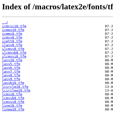
Index of /macros/latex2e/fonts/t
../
icmcsc10.tfm
icmex10.tfm
icmmi8.tfm
icmsy8.tfm
icmtt8.tfm
ilasy8.tfm
ilcmss8.tfm
ilcmssb8.tfm
ilcmssi8.tfm
lasy10.tfm
lasy5.tfm
lasy6.tfm
lasy7.tfm
lasy8.tfm
lasy9.tfm
lasyb10.tfm
lcircle10.tfm
lcirclew10.tfm
lcmss8.tfm
lcmssb8.tfm
lcmssi8.tfm
line10.tfm
linew10.tfm