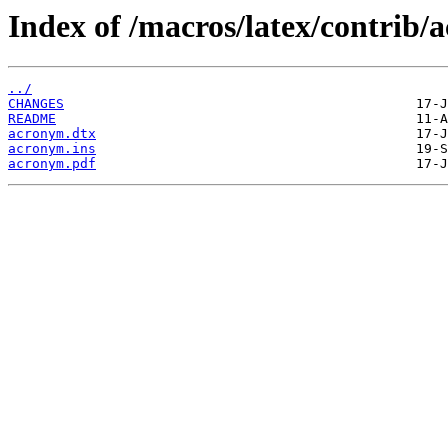
Index of /macros/latex/contrib/
../
CHANGES
README
acronym.dtx
acronym.ins
acronym.pdf