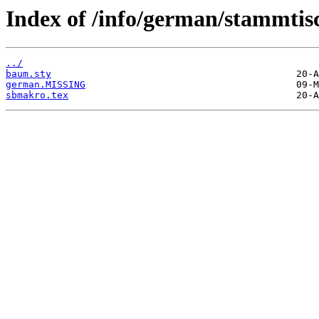
Index of /info/german/stammtis
../
baum.sty
german.MISSING
sbmakro.tex