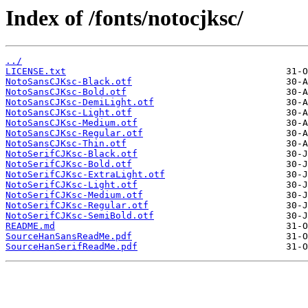
Index of /fonts/notocjksc/
../
LICENSE.txt
NotoSansCJKsc-Black.otf
NotoSansCJKsc-Bold.otf
NotoSansCJKsc-DemiLight.otf
NotoSansCJKsc-Light.otf
NotoSansCJKsc-Medium.otf
NotoSansCJKsc-Regular.otf
NotoSansCJKsc-Thin.otf
NotoSerifCJKsc-Black.otf
NotoSerifCJKsc-Bold.otf
NotoSerifCJKsc-ExtraLight.otf
NotoSerifCJKsc-Light.otf
NotoSerifCJKsc-Medium.otf
NotoSerifCJKsc-Regular.otf
NotoSerifCJKsc-SemiBold.otf
README.md
SourceHanSansReadMe.pdf
SourceHanSerifReadMe.pdf