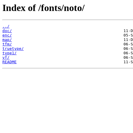
Index of /fonts/noto/
../
doc/
enc/
map/
tfm/
truetype/
type1/
vf/
README